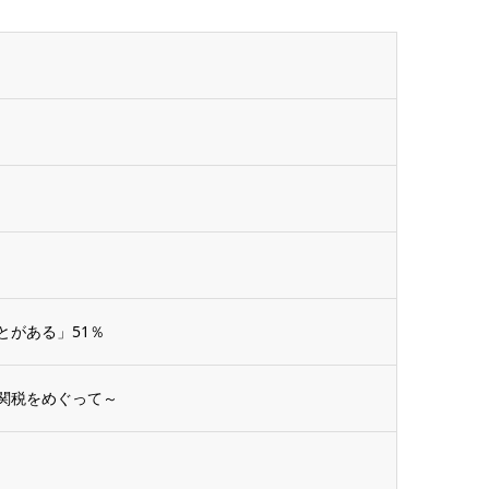
談
とがある」51％
関税をめぐって～