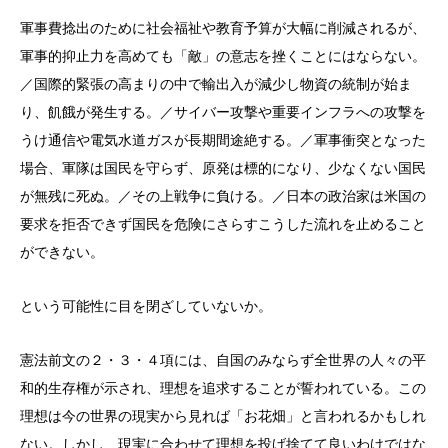
軍事費捻出のために社会福祉や教育予算が大幅に削減されるが、
軍事的抑止力を高めても「敵」の意志を挫くことにはならない。
／国際的緊張の高まりの中で輸出入が減少し物資の統制が始ま
り、飢餓が発生する。／サイバー攻撃や重要インフラへの攻撃を
うけ通信や電気水道ガスが長期間途絶する。／軍事衝突となった
場合、軍隊は国民を守らず、原発は標的になり、少なくない国民
が無残に死ぬ。／その上戦争に負ける。／日本の政治家は米国の
要求を拒否できず国民を危険にさらすこうした流れを止めること
ができない。
という可能性に目を閉ざしていないか。
憲法前文の２・３・４項には、自国のみならず全世界の人々の平
和的生存権が示され、理想を追求することが誓われている。この
理想は今の世界の現実から見れば「お花畑」と言われるかもしれ
ない。しかし、現実に合わせて理想を投げ捨てて良いわけではな