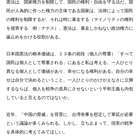
憲法は、国家権力を制限して、国民の権利・自由を守る法だ。国
民が人為的に作った権力の主体である国家は、法律によって国民
の権利を制限するが、それは時に暴走する（マイノリティの権利
を侵害する 例：ナチス）。憲法は、暴走しかねない政治権力に
歯止めをかける役割がある。
日本国憲法の根本価値は、１３条の前段（個人の尊重）「すべて
国民は個人として尊重される」にあると私は考える。一人ひとり
異なる個人として価値があり、幸せになる権利がある。自分の幸
せは自分で決めるということ。一人ひとりのかけがえなさに立脚
するならば、個人を戦争の道具にさせないという平和主義も内包
していると言えるのではないか。
近年、「中国の脅威」を背景に、台湾有事を想定して軍拡が必要
という議論が多くみられる。しかし、立ち止まって、現実の戦争
を具体的に考えてみてほしい。